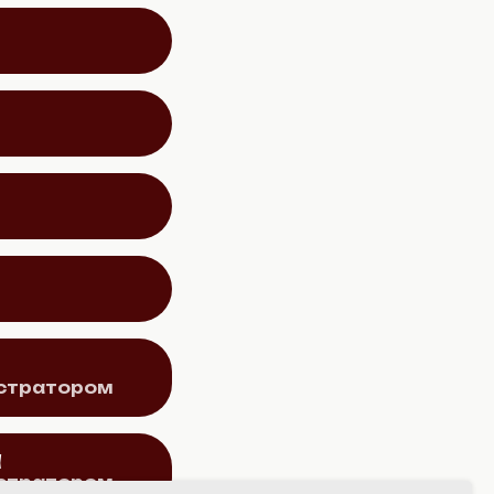
истратором
d
истратором