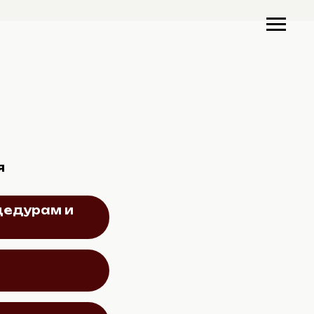
я
цедурам и